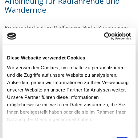
Anbindung für Radfahrende und
Wandernde
Bredereiche liegt am Radfernweg-Berlin-Kopenhagen
und an der „Deutschen Tonstraße“, einem 250 km
langen Rundkurs durch den Norden Brandenburgs,
der Sie an die Wirtschaftsorte der Tonindustrie des 18.
Diese Webseite verwendet Cookies
und 19. Jahrhunderts führt.
Wir verwenden Cookies, um Inhalte zu personalisieren
und die Zugriffe auf unsere Website zu analysieren.
Außerdem geben wir Informationen zu Ihrer Verwendung
Freizeitangebote
unserer Website an unsere Partner für Analysen weiter.
Unsere Partner führen diese Informationen
möglicherweise mit weiteren Daten zusammen, die Sie
Sport, Spiel und Spaß am Havelstrand
ihnen bereitgestellt haben oder die sie im Rahmen Ihrer
Wasserwandern und Kahnpartien auf der Havel z.B.
Nutzung der Dienste gesammelt haben.
in Richtung und Stolpsee
Ausflüge und Wanderungen in die Wälder und
Einwilligungsauswahl
Wiesen des Naturparks Uckermärkische Seen