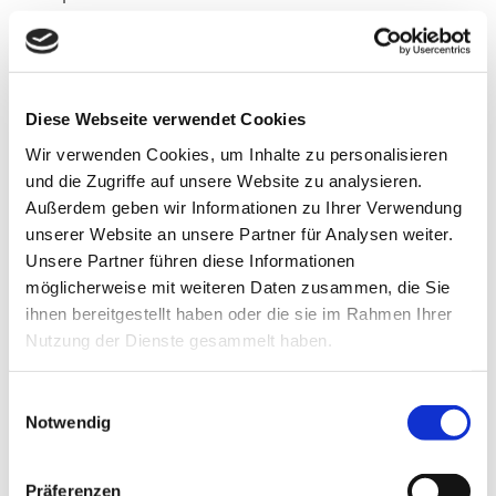
und freut sich, dies gemeinsam mit der Stadt
Fürstenberg/Havel zu organisieren. Am
Samstag,
den
18. Dezember 2021
dürfen sich die Fürstenberger
und Interessierten von
14 bis 20 Uhr
auf eine Auswahl
Diese Webseite verwendet Cookies
von verschiedenen Ständen mit kulinarischen
Wir verwenden Cookies, um Inhalte zu personalisieren
und die Zugriffe auf unsere Website zu analysieren.
Angeboten und Kunsthandwerk sowie einem
Außerdem geben wir Informationen zu Ihrer Verwendung
Programm für Kinder freuen. Auch das Schloss selbst
unserer Website an unsere Partner für Analysen weiter.
öffnet in dieser Zeit wieder seine Türen. Das terraplan-
Unsere Partner führen diese Informationen
Team bietet Schlossführungen an und informiert über
möglicherweise mit weiteren Daten zusammen, die Sie
den aktuellen Projektstand.
ihnen bereitgestellt haben oder die sie im Rahmen Ihrer
Nutzung der Dienste gesammelt haben.
Der Eintritt ist kostenfrei. Der Zugang erfolgt über die
Schlosszufahrt, Unter den Linden 58, 16798
Einwilligungsauswahl
Notwendig
Fürstenberg/Havel.
Bitte haben Sie dafür Verständnis, dass der
Präferenzen