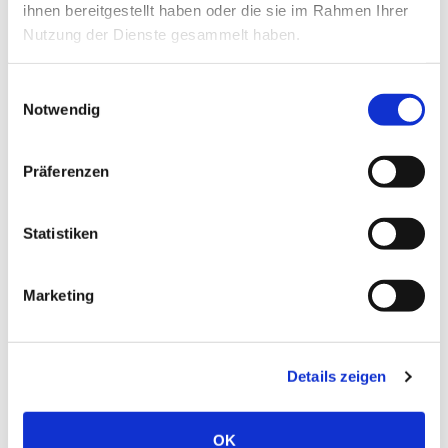
ihnen bereitgestellt haben oder die sie im Rahmen Ihrer
Kontoinhaber: Stadt Fürstenberg/Havel
Nutzung der Dienste gesammelt haben.
IBAN: DE45 1605 0000 3753 8101 17
Verwendungszweck: „Spende Brand Himmelpfort“
Einwilligungsauswahl
Notwendig
Präferenzen
Statistiken
Marketing
Zurück
Details zeigen
OK