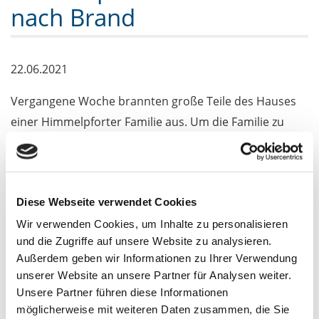
nach Brand
22.06.2021
Vergangene Woche brannten große Teile des Hauses
einer Himmelpforter Familie aus. Um die Familie zu
unterstützen, organisierten die ortsansässigen
Freiwilligen Feuerwehren am Sonnabend eine
Spendenaktion mit Kuchenbasar. Das dabei
Diese Webseite verwendet Cookies
gesammelte Geld und einige Sachspenden wurden der
Familie bereits übergeben.
Wir verwenden Cookies, um Inhalte zu personalisieren
und die Zugriffe auf unsere Website zu analysieren.
Außerdem geben wir Informationen zu Ihrer Verwendung
Nun können weitere Spenden für die Familie auf das
unserer Website an unsere Partner für Analysen weiter.
Konto der Stadt Fürstenberg/Havel überwiesen
Unsere Partner führen diese Informationen
werden:
möglicherweise mit weiteren Daten zusammen, die Sie