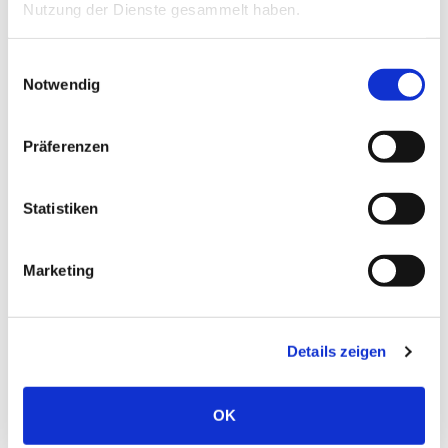
Nutzung der Dienste gesammelt haben.
Mitte Mai abgeschlossen werden.
Einwilligungsauswahl
Notwendig
Präferenzen
Statistiken
Marketing
Zurück
Details zeigen
OK