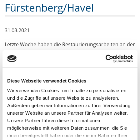
Fürstenberg/Havel
31.03.2021
Letzte Woche haben die Restaurierungsarbeiten an der
Fürstenberger Selbstfahrlafette begonnen. Das
historische Fahrzeug befindet sich an der
Himmelpforter Landstraße und erinnert an die
Befreiung des ehemaligen Konzentrationslagers
Diese Webseite verwendet Cookies
Ravensbrück durch die Rote Armee.
Wir verwenden Cookies, um Inhalte zu personalisieren
und die Zugriffe auf unsere Website zu analysieren.
Die Arbeiten werden durch den Diplom Restaurator
Außerdem geben wir Informationen zu Ihrer Verwendung
Mario Jehle aus Berlin durchgeführt. Zunächst wurden
unserer Website an unsere Partner für Analysen weiter.
einzelne Teile demontiert, die in der Werkstatt
Unsere Partner führen diese Informationen
vorbereitet werden. Mitte April wird dann vor Ort
möglicherweise mit weiteren Daten zusammen, die Sie
eingerüstet und die Arbeiten sollen bis voraussichtlich
ihnen bereitgestellt haben oder die sie im Rahmen Ihrer