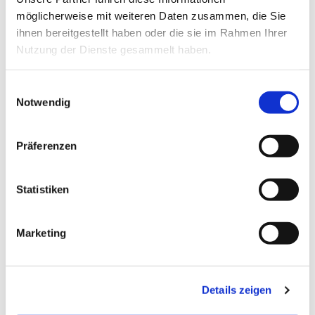
hervorgerufen, die zwar nicht schön, aber
möglicherweise mit weiteren Daten zusammen, die Sie
gesundheitlich unbedenklich sind.
ihnen bereitgestellt haben oder die sie im Rahmen Ihrer
Nutzung der Dienste gesammelt haben.
Für die mit der Rohrnetzspülung verbundenen
Beeinträchtigungen bittet der städtische
Einwilligungsauswahl
Wasser/Abwasserbetrieb die Abnehmer um
Notwendig
Verständnis.
Präferenzen
Statistiken
Marketing
Details zeigen
Zurück