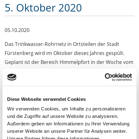
5. Oktober 2020
05.10.2020
Das Trinkwasser-Rohrnetz in Ortsteilen der Stadt
Fürstenberg wird im Oktober dieses Jahres gespült.
Geplant ist der Bereich Himmelpfort in der Woche vom
5. bis 10.10., Neu- und Altthymen vom 12. bis 14.10. und
ab 15.10. die Ortsteile Bredereiche, Zootzen,
Blumenow, Barsdorf und Tornow.
Diese Webseite verwendet Cookies
In diesem Zeitraum kann es zeitweise zu
Wir verwenden Cookies, um Inhalte zu personalisieren
Druckschwankungen und Trübungserscheinungen bei
und die Zugriffe auf unsere Website zu analysieren.
der Trinkwasserversorgung kommen. Die bräunliche
Außerdem geben wir Informationen zu Ihrer Verwendung
Verfärbung wird durch eisenhaltige Ablagerungen
unserer Website an unsere Partner für Analysen weiter.
Unsere Partner führen diese Informationen