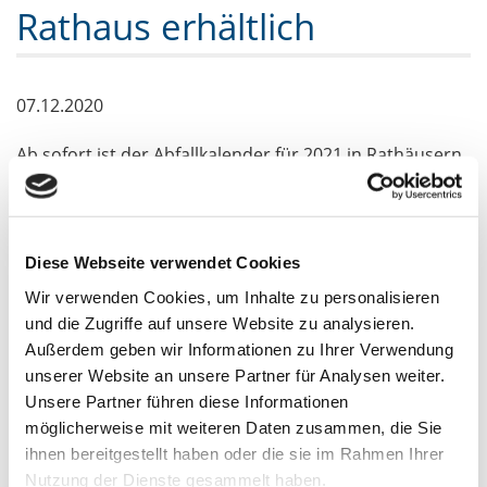
Rathaus erhältlich
07.12.2020
Ab sofort ist der Abfallkalender für 2021 in Rathäusern,
Bürgerämtern und Gemeindeverwaltungen, in der
Kreisverwaltung, in Bibliotheken und anderen
öffentlichen Einrichtungen sowie an den
Diese Webseite verwendet Cookies
Recyclinghöfen in Oranienburg und Gransee erhältlich.
Wir verwenden Cookies, um Inhalte zu personalisieren
und die Zugriffe auf unsere Website zu analysieren.
Die digitale Version des Heftes ist unter
Außerdem geben wir Informationen zu Ihrer Verwendung
www.oberhavel.de/abfall
sowie unter
www.awu-
unserer Website an unsere Partner für Analysen weiter.
Unsere Partner führen diese Informationen
oberhavel.de
abrufbar.
möglicherweise mit weiteren Daten zusammen, die Sie
(Quelle: Landkreis Oberhavel)
ihnen bereitgestellt haben oder die sie im Rahmen Ihrer
Nutzung der Dienste gesammelt haben.