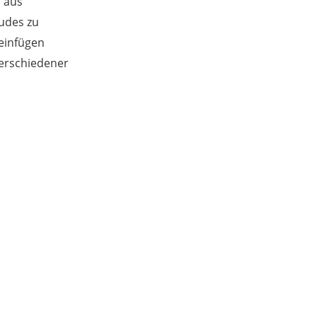
 aus
udes zu
 einfügen
verschiedener