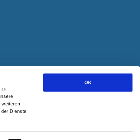
OK
 zu
unsere
t weiteren
 der Dienste