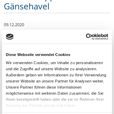
Gänsehavel
09.12.2020
In der Havelstraße wurden im Auftrag der Stadt
marode Bootsschuppen abgerissen. Die Arbeiten
wurden im Rahmen des Städtebauförderprogramms
Diese Webseite verwendet Cookies
„Aktive Stadtzentren“ durchgeführt. Durch den Abriss
Wir verwenden Cookies, um Inhalte zu personalisieren
der baufälligen Schuppen hat man nun von der
und die Zugriffe auf unsere Website zu analysieren.
Havelstraße und dem Spielplatz wieder einen freien
Außerdem geben wir Informationen zu Ihrer Verwendung
Blick auf die Gänsehavel. Die Stadt plant darüber
unserer Website an unsere Partner für Analysen weiter.
Unsere Partner führen diese Informationen
hinaus in einem weiteren Schritt den Uferbereich
möglicherweise mit weiteren Daten zusammen, die Sie
zwischen Spielplatz und Gänsehavel aufzuwerten.
ihnen bereitgestellt haben oder die sie im Rahmen Ihrer
Nutzung der Dienste gesammelt haben.